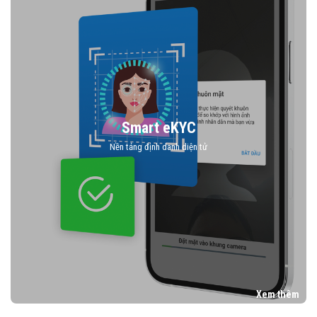
Smart eKYC
Nền tảng định danh diện tử
Xem thêm