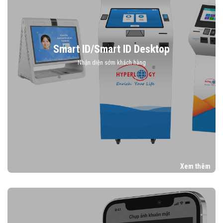
Smart ID/Smart ID Desktop
Nhận diện sớm khách hàng
Xem thêm