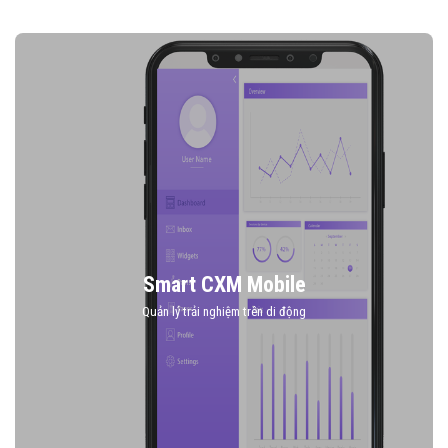
Smart CXM Mobile
Quản lý trải nghiệm trên di động