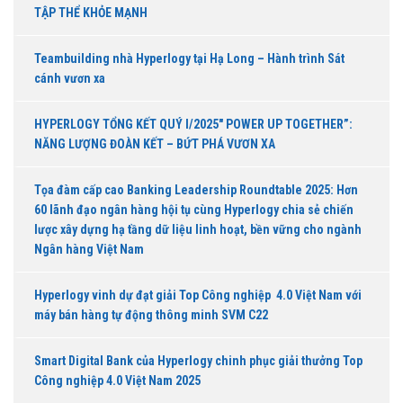
TẬP THỂ KHỎE MẠNH
Teambuilding nhà Hyperlogy tại Hạ Long – Hành trình Sát
cánh vươn xa
HYPERLOGY TỔNG KẾT QUÝ I/2025″ POWER UP TOGETHER”:
NĂNG LƯỢNG ĐOÀN KẾT – BỨT PHÁ VƯƠN XA
Tọa đàm cấp cao Banking Leadership Roundtable 2025: Hơn
60 lãnh đạo ngân hàng hội tụ cùng Hyperlogy chia sẻ chiến
lược xây dựng hạ tầng dữ liệu linh hoạt, bền vững cho ngành
Ngân hàng Việt Nam
Hyperlogy vinh dự đạt giải Top Công nghiệp 4.0 Việt Nam với
máy bán hàng tự động thông minh SVM C22
Smart Digital Bank của Hyperlogy chinh phục giải thưởng Top
Công nghiệp 4.0 Việt Nam 2025