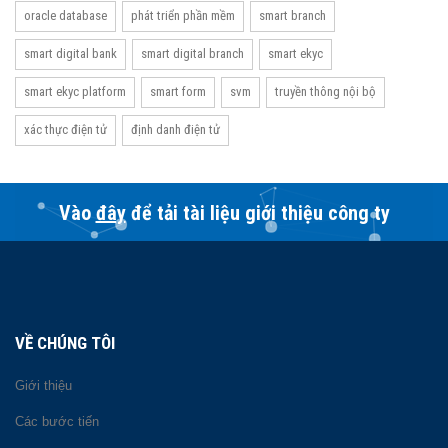
oracle database
phát triển phần mềm
smart branch
smart digital bank
smart digital branch
smart ekyc
smart ekyc platform
smart form
svm
truyền thông nội bộ
xác thực điện tử
định danh điện tử
Vào
đây
để tải tài liệu giới thiệu công ty
VỀ CHÚNG TÔI
Giới thiệu
Các bước tiến