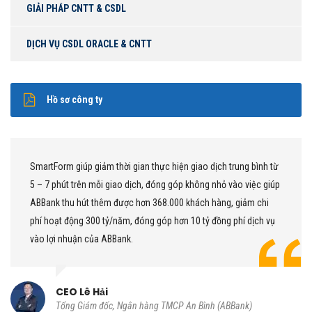
GIẢI PHÁP CNTT & CSDL
DỊCH VỤ CSDL ORACLE & CNTT
Hồ sơ công ty
c hiện giao dịch trung bình từ
Chúng tôi sử dụng Smart Form nh
óng góp không nhỏ vào việc giúp
giao dịch trực tuyến cũng như tại
8.000 khách hàng, giảm chi
khách hàng được tích hợp trên mộ
óp hơn 10 tỷ đồng phí dịch vụ
này đáp ứng toàn bộ giao dịch, 
khách hàng chúng tôi, đem lại hiệ
CIO Trần Việt Thắng
Thành viên Ban điều hành Ki
 TMCP An Bình (ABBank)