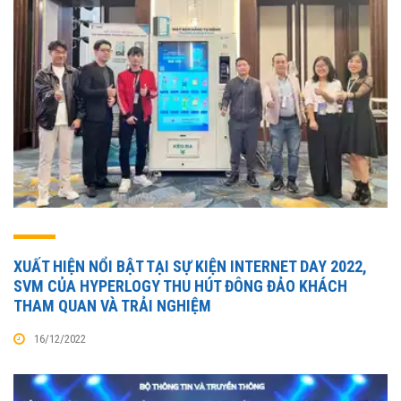
XUẤT HIỆN NỔI BẬT TẠI SỰ KIỆN INTERNET DAY 2022,
SVM CỦA HYPERLOGY THU HÚT ĐÔNG ĐẢO KHÁCH
THAM QUAN VÀ TRẢI NGHIỆM
16/12/2022