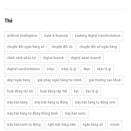
Thẻ
artificial intelligence
bank & financial
banking digital transformation
chuyển đổi ngân hàng số
chuyển đổi số
chuyển đổi số ngân hàng
chính sách phúc lợi
digital branch
digital smart branch
digital transformation
e-kyc
e-kyc là gì
ekyc
ekyc là gì
ekyc ngân hàng
giải pháp ngân hàng/tài chính
giải thưởng sao khuê
hoạt động nội bộ
hoạt động tập thể
kyc
kyc là gì
máy bán hàng
máy bán hàng tự động
máy bán hàng tự động svm
máy bán hàng tự động thông minh
máy bán nước
máy bán nước tự động
nghỉ mát hàng năm
ngân hàng số
oracle