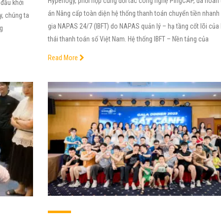
Hyperlogy, phối hợp cùng đối tác công nghệ PingCAP, đã hoàn 
 đầu khởi
án Nâng cấp toàn diện hệ thống thanh toán chuyển tiền nhanh
, chúng ta
gia NAPAS 24/7 (IBFT) do NAPAS quản lý – hạ tầng cốt lõi của 
ng
thái thanh toán số Việt Nam. Hệ thống IBFT – Nền tảng của
Read More