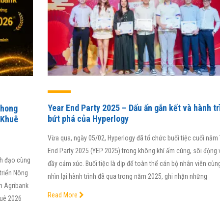
Year End Party 2025 – Dấu ấn gắn kết và hành tr
phong
bứt phá của Hyperlogy
 Khuê
Vừa qua, ngày 05/02, Hyperlogy đã tổ chức buổi tiệc cuối năm
End Party 2025 (YEP 2025) trong không khí ấm cúng, sôi động v
nh đạo cùng
đầy cảm xúc. Buổi tiệc là dịp để toàn thể cán bộ nhân viên cùn
triển Nông
nhìn lại hành trình đã qua trong năm 2025, ghi nhận những
h Agribank
iải pháp phần mềm
Điểm đặc biệt của hệ thống Smart
Read More
huê 2026
suất iHCM, Viện
RM mà BAOVIET Bank đang sử