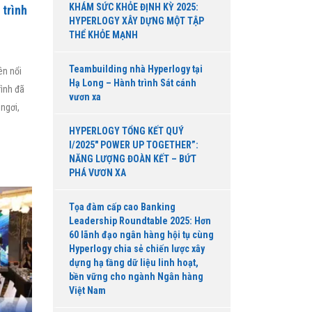
KHÁM SỨC KHỎE ĐỊNH KỲ 2025:
 trình
HYPERLOGY XÂY DỰNG MỘT TẬP
THỂ KHỎE MẠNH
Teambuilding nhà Hyperlogy tại
ên nổi
Hạ Long – Hành trình Sát cánh
rình đã
vươn xa
ngơi,
HYPERLOGY TỔNG KẾT QUÝ
I/2025″ POWER UP TOGETHER”:
NĂNG LƯỢNG ĐOÀN KẾT – BỨT
PHÁ VƯƠN XA
Tọa đàm cấp cao Banking
Leadership Roundtable 2025: Hơn
60 lãnh đạo ngân hàng hội tụ cùng
Hyperlogy chia sẻ chiến lược xây
dựng hạ tầng dữ liệu linh hoạt,
bền vững cho ngành Ngân hàng
Việt Nam