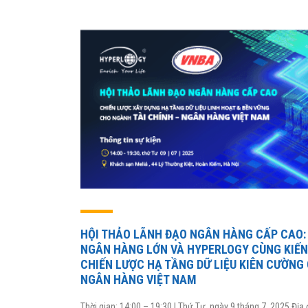
HỘI THẢO LÃNH ĐẠO NGÂN HÀNG CẤP CAO:
NGÂN HÀNG LỚN VÀ HYPERLOGY CÙNG KIẾN
CHIẾN LƯỢC HẠ TẦNG DỮ LIỆU KIÊN CƯỜNG
NGÂN HÀNG VIỆT NAM
Thời gian: 14:00 – 19:30 | Thứ Tư, ngày 9 tháng 7, 2025 Địa