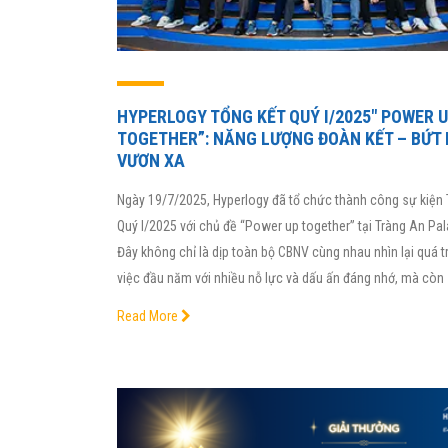
HYPERLOGY TỔNG KẾT QUÝ I/2025″ POWER 
TOGETHER”: NĂNG LƯỢNG ĐOÀN KẾT – BỨT
VƯƠN XA
Ngày 19/7/2025, Hyperlogy đã tổ chức thành công sự kiện 
Quý I/2025 với chủ đề “Power up together” tại Tràng An Pal
Đây không chỉ là dịp toàn bộ CBNV cùng nhau nhìn lại quá t
việc đầu năm với nhiều nỗ lực và dấu ấn đáng nhớ, mà còn
Read More