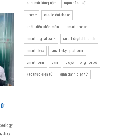
nghỉ mát hàng năm
ngân hàng số
oracle
oracle database
phát triển phần mềm
smart branch
smart digital bank
smart digital branch
smart ekyc
smart ekyc platform
smart form
svm
truyền thông nội bộ
xác thực điện tử
định danh điện tử
NỮ
perlogy
, thay