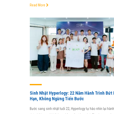
chúng tôi đã g
Read More
lý số liệu, tăn
30% trong 3 quý
thực sự là ph
phù hợp với do
PGS – 
Minh
Viện trưởn
thương
Sinh Nhật Hyperlogy: 22 Năm Hành Trình Bứt 
Hạn, Không Ngừng Tiến Bước
Bước sang sinh nhật tuổi 22, Hyperlogy tự hào nhìn lại hành 