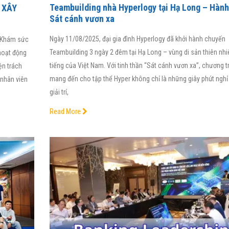
Teambuilding nhà Hyperlogy tại Hạ Long – Hành
 XÂY
Sát cánh vươn xa
Ngày 11/08/2025, đại gia đình Hyperlogy đã khởi hành chuyến
h Khám sức
Teambuilding 3 ngày 2 đêm tại Hạ Long – vùng di sản thiên nhi
hoạt động
tiếng của Việt Nam. Với tinh thần “Sát cánh vươn xa”, chương t
ện trách
mang đến cho tập thể Hyper không chỉ là những giây phút nghỉ 
nhân viên
giải trí,
Read More