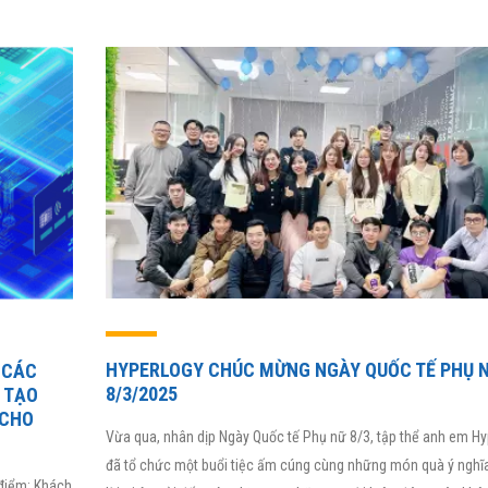
HYPERLOGY CHÚC MỪNG NGÀY QUỐC TẾ PHỤ 
 CÁC
8/3/2025
 TẠO
 CHO
Vừa qua, nhân dịp Ngày Quốc tế Phụ nữ 8/3, tập thể anh em Hy
đã tổ chức một buổi tiệc ấm cúng cùng những món quà ý nghĩa
 điểm: Khách