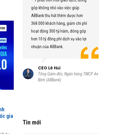
– 7 phút trên mỗi giao dịch, đóng
dịch trực tuyến cũng n
góp không nhỏ vào việc giúp
Toàn bộ giao dịch củ
ABBank thu hút thêm được hơn
được tích hợp trên mộ
368.000 khách hàng, giảm chi phí
duy nhất. Hệ thống nà
hoạt động 300 tỷ/năm, đóng góp
toàn bộ giao dịch, ph
hơn 10 tỷ đồng phí dịch vụ vào lợi
nhu cầu của khách hàn
nhuận của ABBank.
đem lại hiệu quả lớn.
CEO Lê Hải
CIO Trần Việt 
Tổng Giám đốc, Ngân hàng TMCP An
Thành viên Ban điều
Bình (ABBank)
đốc Khối Công nghệ
An Bình (ABBank)
nh
ốc gia
Tin mới