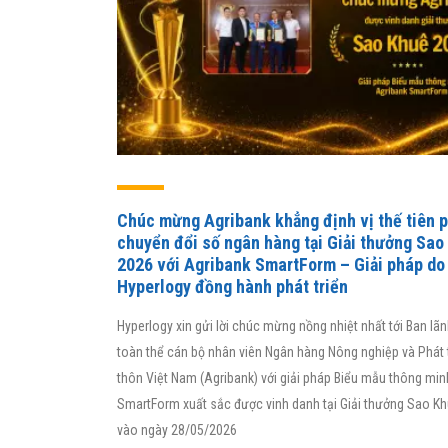
Chúc mừng Agribank khẳng định vị thế tiên 
chuyển đổi số ngân hàng tại Giải thưởng Sao
2026 với Agribank SmartForm – Giải pháp do
Hyperlogy đồng hành phát triển
Hyperlogy xin gửi lời chúc mừng nồng nhiệt nhất tới Ban lã
toàn thể cán bộ nhân viên Ngân hàng Nông nghiệp và Phát 
thôn Việt Nam (Agribank) với giải pháp Biểu mẫu thông min
Nhờ áp dụng G
SmartForm xuất sắc được vinh danh tại Giải thưởng Sao K
quản trị hiệu 
vào ngày 28/05/2026