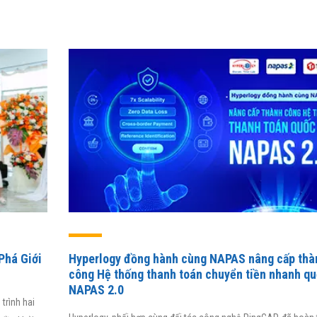
iảm 80% thời gian xử
dụng chính là phiên bản nâng cấp
g năng suất lao động
có tích hợp hệ thống khởi tạo
 liên tiếp. iHCM
khoản vay (Loan Origination
ần mềm hiệu quả và
System – LOS) giúp cắt giảm 15 –
anh nghiệp Việt.
30% chi phí cho ngân hàng, tiết
kiệm tới 30% thời gian, hiệu quả cải
thiện đến 40%.
TSKH Nguyễn Văn
g, Viện IEIT, Đại học Ngoại
Giám đốc Ngô Đức Anh
Giám đốc Trung tâm Thẻ Ngân hàng
điện tử, Ngân hàng Bảo Việt
Phá Giới
Hyperlogy đồng hành cùng NAPAS nâng cấp thà
công Hệ thống thanh toán chuyển tiền nhanh qu
NAPAS 2.0
trình hai