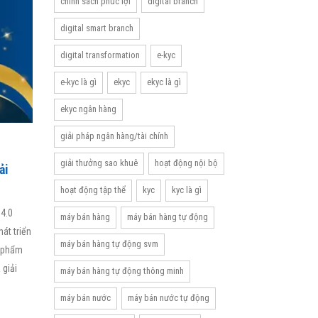
chính sách phúc lợi
digital branch
digital smart branch
digital transformation
e-kyc
e-kyc là gì
ekyc
ekyc là gì
ekyc ngân hàng
giải pháp ngân hàng/tài chính
giải thưởng sao khuê
hoạt động nội bộ
ải
hoạt động tập thể
kyc
kyc là gì
 4.0
máy bán hàng
máy bán hàng tự động
át triển
máy bán hàng tự động svm
n phẩm
 giải
máy bán hàng tự động thông minh
máy bán nước
máy bán nước tự động