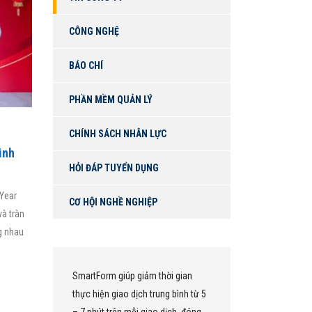
CÔNG NGHỆ
BÁO CHÍ
PHẦN MỀM QUẢN LÝ
CHÍNH SÁCH NHÂN LỰC
ình
HỎI ĐÁP TUYỂN DỤNG
 Year
CƠ HỘI NGHỀ NGHIỆP
à tràn
g nhau
SmartForm giúp giảm thời gian
Chúng tôi sử dụng Sm
thực hiện giao dịch trung bình từ 5
một nền tảng hợp nhấ