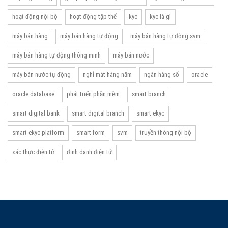
hoạt động nội bộ
hoạt động tập thể
kyc
kyc là gì
máy bán hàng
máy bán hàng tự động
máy bán hàng tự động svm
máy bán hàng tự động thông minh
máy bán nước
máy bán nước tự động
nghỉ mát hàng năm
ngân hàng số
oracle
oracle database
phát triển phần mềm
smart branch
smart digital bank
smart digital branch
smart ekyc
smart ekyc platform
smart form
svm
truyền thông nội bộ
xác thực điện tử
định danh điện tử