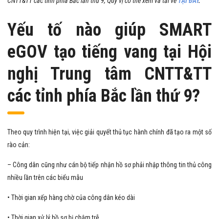
CNTT&TT các tỉnh phía Bắc lần thứ 9, Quý vị có thể xem và tải về
TẠI ĐÂY
.
Yếu tố nào giúp SMART
eGOV tạo tiếng vang tại Hội
nghị Trung tâm CNTT&TT
các tỉnh phía Bắc lần thứ 9?
Theo quy trình hiện tại, việc giải quyết thủ tục hành chính đã tạo ra một số
rào cản:
– Công dân cũng như cán bộ tiếp nhận hồ sơ phải nhập thông tin thủ công
nhiều lần trên các biểu mẫu
• Thời gian xếp hàng chờ của công dân kéo dài
• Thời gian xử lý hồ sơ bị chậm trễ