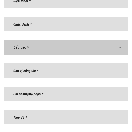
Cấp bậc *