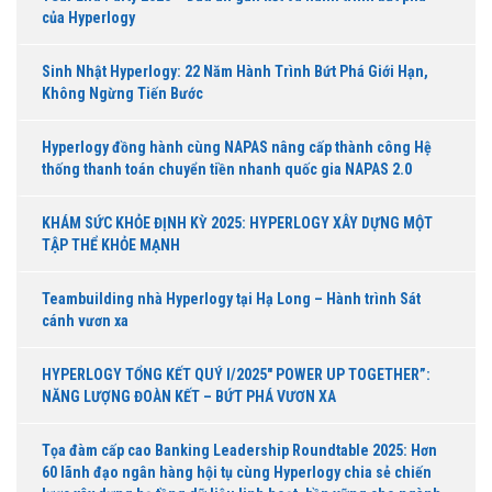
của Hyperlogy
Sinh Nhật Hyperlogy: 22 Năm Hành Trình Bứt Phá Giới Hạn,
Không Ngừng Tiến Bước
Hyperlogy đồng hành cùng NAPAS nâng cấp thành công Hệ
thống thanh toán chuyển tiền nhanh quốc gia NAPAS 2.0
KHÁM SỨC KHỎE ĐỊNH KỲ 2025: HYPERLOGY XÂY DỰNG MỘT
TẬP THỂ KHỎE MẠNH
Teambuilding nhà Hyperlogy tại Hạ Long – Hành trình Sát
cánh vươn xa
HYPERLOGY TỔNG KẾT QUÝ I/2025″ POWER UP TOGETHER”:
NĂNG LƯỢNG ĐOÀN KẾT – BỨT PHÁ VƯƠN XA
Tọa đàm cấp cao Banking Leadership Roundtable 2025: Hơn
60 lãnh đạo ngân hàng hội tụ cùng Hyperlogy chia sẻ chiến