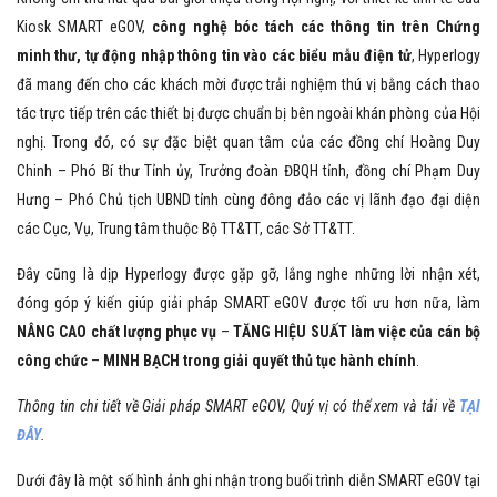
Kiosk SMART eGOV,
công nghệ bóc tách các thông tin trên Chứng
minh thư, tự động nhập thông tin vào các biểu mẫu điện tử
, Hyperlogy
đã mang đến cho các khách mời được trải nghiệm thú vị bằng cách thao
tác trực tiếp trên các thiết bị được chuẩn bị bên ngoài khán phòng của Hội
nghị. Trong đó, có sự đặc biệt quan tâm của các đồng chí Hoàng Duy
Chinh – Phó Bí thư Tỉnh ủy, Trưởng đoàn ĐBQH tỉnh, đồng chí Phạm Duy
Hưng – Phó Chủ tịch UBND tỉnh cùng đông đảo các vị lãnh đạo đại diện
các Cục, Vụ, Trung tâm thuộc Bộ TT&TT, các Sở TT&TT.
Đây cũng là dịp Hyperlogy được gặp gỡ, lắng nghe những lời nhận xét,
đóng góp ý kiến giúp giải pháp SMART eGOV được tối ưu hơn nữa, làm
NÂNG CAO chất lượng phục vụ
–
TĂNG HIỆU SUẤT làm việc của cán bộ
công chức
–
MINH BẠCH trong giải quyết thủ tục hành chính
.
Thông tin chi tiết về Giải pháp SMART eGOV, Quý vị có thể xem và tải về
TẠI
ĐÂY
.
Dưới đây là một số hình ảnh ghi nhận trong buổi trình diễn SMART eGOV tại