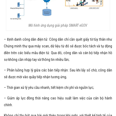
Mô hình ứng dụng giải pháp SMART eGOV
– Định danh công dân điện tử: Công dân chỉ cần quét giấy tờ tùy thân như
Chứng minh thư qua máy scan, dữ liệu từ đó sẽ được bóc tách và tự động
điền trên các biểu mẫu điện tử. Qua đó, công dân và cán bộ tiếp nhận hồ
sơ không cần nhập tay và thông tin nhiều lần;
– Phân luồng hợp lý giữa các bàn tiếp nhận: Sau khi lấy số chờ, công dân
sẽ được mời vào quầy tiếp nhận tương ứng;
– Thời gian xử lý yêu cầu nhanh, tiết kiệm chi phí và nguồn lực;
– Giảm áp lực đồng thời nâng cao hiệu suất làm việc của cán bộ hành
chính.
Không chỉ thu hút qua bài giới thiệu trong Hội nghị, với thiết kế tinh tế của