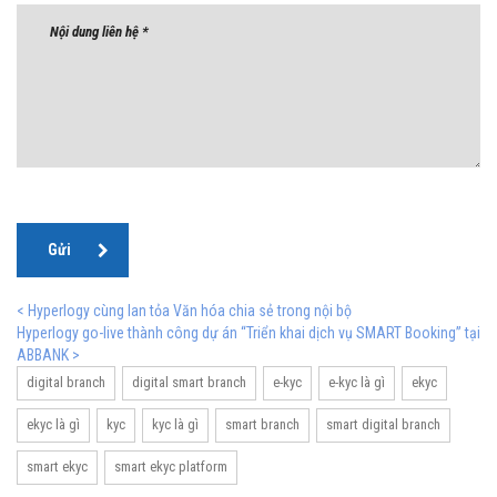
Gửi
< Hyperlogy cùng lan tỏa Văn hóa chia sẻ trong nội bộ
Hyperlogy go-live thành công dự án “Triển khai dịch vụ SMART Booking” tại
ABBANK >
digital branch
digital smart branch
e-kyc
e-kyc là gì
ekyc
ekyc là gì
kyc
kyc là gì
smart branch
smart digital branch
smart ekyc
smart ekyc platform