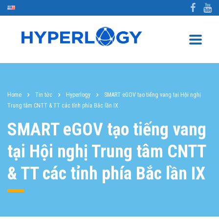
Home
Tin tức
Hyperlogy
SMART eGOV tạo tiếng vang tại Hội nghị
Trung tâm CNTT & TT các tỉnh phía Bắc lần IX
SMART eGOV tạo tiếng vang
tại Hội nghị Trung tâm CNTT
& TT các tỉnh phía Bắc lần IX