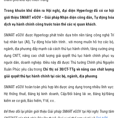
Trong khuôn khổ diễn ra Hội nghị, đại diện Hyperlogy đã có cơ hội
giới thiệu SMART eGOV – Giải pháp Nhận diện công dân, Tự động hóa
dịch vụ hành chính công trước toàn thể các vị quan khách.
SMART eGOV được Hyperlogy phát triển dựa trên nền tảng công nghệ Trí
tuệ nhân tạo (AI), Tự động hóa tiến trình… với mong muốn hỗ trợ các bộ,
ngành, địa phương đẩy mạnh cải cách thủ tục hành chính, tăng cường ứng
dụng CNTT, nâng cao chất lượng giải quyết thủ tục hành chính phục vụ
người dân, doanh nghiệp. Điều này đã được Thủ tướng Chính phủ Nguyễn
Xuân Phúc yêu cầu trong
Chỉ thị số 30/CT-TTg về nâng cao chất lượng
giải quyết thủ tục hành chính tại các bộ, ngành, địa phương
.
SMART eGOV hoàn toàn phù hợp khi được ứng dụng trong nhiều lĩnh vực:
Hệ thống thuế, Đăng ký kinh doanh, Cấp/Đổi bằng lái xe, Đăng ký/Đăng
kiểm xe cơ giới, Bảo hiểm, Y tế, v.v…
Để theo dõi lại phần giới thiệu Giải pháp SMART eGOV tại Hội nghị Trung tâm