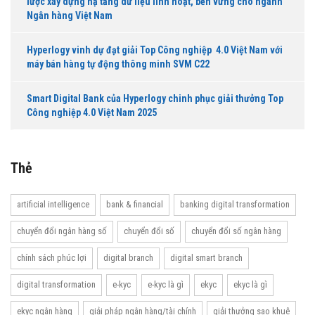
lược xây dựng hạ tầng dữ liệu linh hoạt, bền vững cho ngành
Ngân hàng Việt Nam
Hyperlogy vinh dự đạt giải Top Công nghiệp 4.0 Việt Nam với
máy bán hàng tự động thông minh SVM C22
Smart Digital Bank của Hyperlogy chinh phục giải thưởng Top
Công nghiệp 4.0 Việt Nam 2025
Thẻ
artificial intelligence
bank & financial
banking digital transformation
chuyển đổi ngân hàng số
chuyển đổi số
chuyển đổi số ngân hàng
chính sách phúc lợi
digital branch
digital smart branch
digital transformation
e-kyc
e-kyc là gì
ekyc
ekyc là gì
ekyc ngân hàng
giải pháp ngân hàng/tài chính
giải thưởng sao khuê