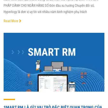
PHÁP DÀNH CHO NGÂN HÀNG SỐ Đón đầu xu hướng Chuyển đổi số,
Hyperlogy là đơn vị uy tín với nhiều năm kinh nghiệm phụ trách
Read More
SMART RM LÀ GÌ? VAI TRÒ ĐẶC BIỆT QUAN TRỌNG CỦA