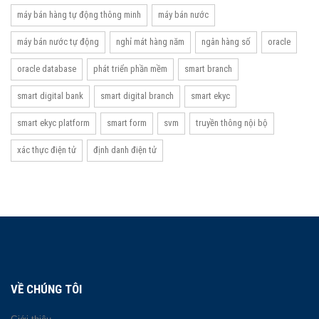
máy bán hàng tự động thông minh
máy bán nước
máy bán nước tự động
nghỉ mát hàng năm
ngân hàng số
oracle
oracle database
phát triển phần mềm
smart branch
smart digital bank
smart digital branch
smart ekyc
smart ekyc platform
smart form
svm
truyền thông nội bộ
xác thực điện tử
định danh điện tử
VỀ CHÚNG TÔI