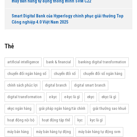
máy bán hàng tự động thông minh SVM C22
Smart Digital Bank của Hyperlogy chinh phục giải thưởng Top
Công nghiệp 4.0 Việt Nam 2025
Thẻ
artificial intelligence
bank & financial
banking digital transformation
chuyển đổi ngân hàng số
chuyển đổi số
chuyển đổi số ngân hàng
chính sách phúc lợi
digital branch
digital smart branch
digital transformation
e-kyc
e-kyc là gì
ekyc
ekyc là gì
ekyc ngân hàng
giải pháp ngân hàng/tài chính
giải thưởng sao khuê
hoạt động nội bộ
hoạt động tập thể
kyc
kyc là gì
máy bán hàng
máy bán hàng tự động
máy bán hàng tự động svm