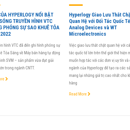
ỦA HYPERLOGY NỔI BẬT
Hyperlogy Giao Lưu Thắt Ch
SÓNG TRUYỀN HÌNH VTC
Quan Hệ với Đối Tác Quốc T
G PHÓNG SỰ SAO KHUÊ TỎA
Analog Devices và WT
2022
Microelectronics
ền hình VTC đã đến ghi hình phóng sự
Việc giao lưu thắt chặt quan hệ với c
ê Tỏa Sáng về Máy bán hàng tự động
tác quốc tế lớn trên thế giới thể hiện
inh SVM – sản phẩm vừa đạt giải
muốn hợp tác với các đơn vị uy tín và
lớn trong ngành CNTT.
ngành của Hyperlogy để tạo ra các 
mang lại những giá trị cao nhất cho 
ore
hàng
Read More