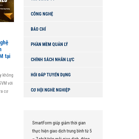
CÔNG NGHỆ
BÁO CHÍ
nghệ
PHẦN MỀM QUẢN LÝ
n
M tại
CHÍNH SÁCH NHÂN LỰC
HỎI ĐÁP TUYỂN DỤNG
gy không
SVM với
CƠ HỘI NGHỀ NGHIỆP
ra cơ
SmartForm giúp giảm thời gian
Chúng tôi s
thực hiện giao dịch trung bình từ 5
một nền tản