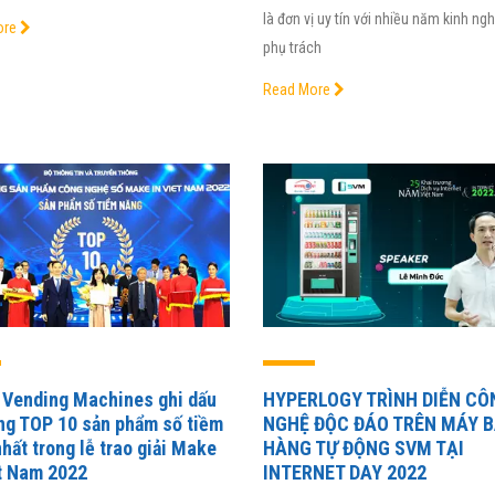
là đơn vị uy tín với nhiều năm kinh ng
ore
phụ trách
Read More
 Vending Machines ghi dấu
HYPERLOGY TRÌNH DIỄN CÔ
ong TOP 10 sản phẩm số tiềm
NGHỆ ĐỘC ĐÁO TRÊN MÁY 
hất trong lễ trao giải Make
HÀNG TỰ ĐỘNG SVM TẠI
ệt Nam 2022
INTERNET DAY 2022