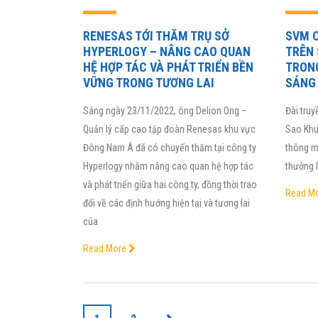
RENESAS TỚI THĂM TRỤ SỞ
SVM C
HYPERLOGY – NÂNG CAO QUAN
TRÊN 
HỆ HỢP TÁC VÀ PHÁT TRIỂN BỀN
TRON
VỮNG TRONG TƯƠNG LAI
SÁNG 
Sáng ngày 23/11/2022, ông Delion Ong –
Đài truy
Quản lý cấp cao tập đoàn Renesas khu vực
Sao Khu
Đông Nam Á đã có chuyến thăm tại công ty
thông m
Hyperlogy nhằm nâng cao quan hệ hợp tác
thưởng 
và phát triển giữa hai công ty, đồng thời trao
Read M
đổi về các định hướng hiện tại và tương lai
của
Read More