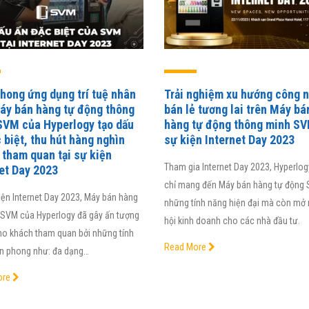
hong ứng dụng trí tuệ nhân
Trải nghiệm xu hướng công 
Máy bán hàng tự động thông
bán lẻ tương lai trên Máy bá
SVM của Hyperlogy tạo dấu
hàng tự động thông minh SV
 biệt, thu hút hàng nghìn
sự kiện Internet Day 2023
tham quan tại sự kiện
Tham gia Internet Day 2023, Hyperlo
et Day 2023
chỉ mang đến Máy bán hàng tự động 
iện Internet Day 2023, Máy bán hàng
những tính năng hiện đại mà còn mở 
 SVM của Hyperlogy đã gây ấn tượng
hội kinh doanh cho các nhà đầu tư.
o khách tham quan bởi những tính
Read More
ên phong như: đa dạng…
áp dụng Giải pháp phần mềm
Điểm đặc biệt của hệ thống Smart
ore
trị hiệu suất iHCM, Viện
RM mà BAOVIET Bank đang sử