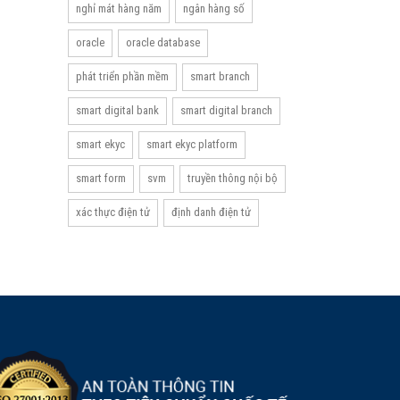
nghỉ mát hàng năm
ngân hàng số
oracle
oracle database
phát triển phần mềm
smart branch
smart digital bank
smart digital branch
smart ekyc
smart ekyc platform
smart form
svm
truyền thông nội bộ
xác thực điện tử
định danh điện tử