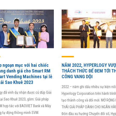
g tôi đã giảm 80% thời gian xử
dụng chính là phiên bản nâng cấp
 liệu, tăng năng suất lao động
có tích hợp hệ thống khởi tạo
rong 3 quý liên tiếp. iHCM
khoản vay (Loan Origination
 sự là phần mềm hiệu quả và
System – LOS) giúp cắt giảm 15 –
ợp với doanh nghiệp Việt.
30% chi phí cho ngân hàng, tiết
kiệm tới 30% thời gian, hiệu quả cả
thiện đến 40%.
PGS – TSKH Nguyễn Văn
Minh
Viện trưởng, Viện IEIT, Đại học Ngoại
Giám đốc Ngô Đức Anh
thương
Giám đốc Trung tâm Thẻ Ngân 
p ngoạn mục với hai chiếc
NĂM 2022, HYPERLOGY VƯ
điện tử, Ngân hàng Bảo Việt
àng danh giá cho Smart RM
THÁCH THỨC ĐỂ ĐEM TỚI T
art Vending Machines tại lễ
CÔNG VANG DỘI
iải Sao Khuê 2023
2022 – năm ghi dấu nhiều sự kiện nổi
gy đã vinh dự nhận được cú đúp Giải
Hyperlogy Corporation trên hành trình
tại Sao Khuê 2023, gồm: Giải pháp
tạo thành công và đổi mới. MỞ RỘNG
M hợp tác với BAOVIET Bank và Máy
THÁI GIẢI PHÁP DÀNH CHO NGÂN HÀ
g tự động thông minh SVM.
Đón đầu xu hướng Chuyển đổi số, Hy