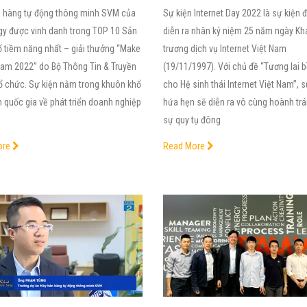
 hàng tự động thông minh SVM của
Sự kiện Internet Day 2022 là sự kiện 
gy được vinh danh trong TOP 10 Sản
diễn ra nhân kỷ niệm 25 năm ngày Kh
 tiềm năng nhất – giải thưởng “Make
trương dịch vụ Internet Việt Nam
 Nam 2022” do Bộ Thông Tin & Truyền
(19/11/1997). Với chủ đề “Tương lai 
ổ chức. Sự kiện nằm trong khuôn khổ
cho Hệ sinh thái Internet Việt Nam”, s
 quốc gia về phát triển doanh nghiệp
hứa hẹn sẽ diễn ra vô cùng hoành trá
sự quy tụ đông
ore
Read More