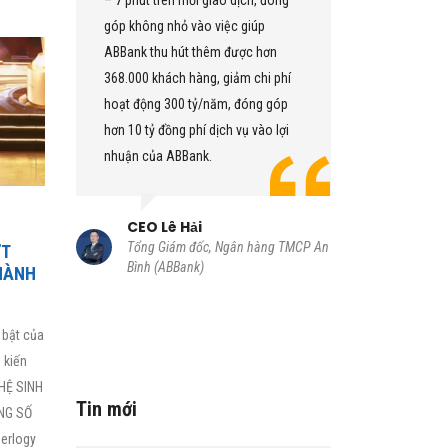
– 7 phút trên mỗi giao dịch, đóng
dịch trực tu
góp không nhỏ vào việc giúp
Toàn bộ gia
ABBank thu hút thêm được hơn
được tích hợ
368.000 khách hàng, giảm chi phí
duy nhất. H
hoạt động 300 tỷ/năm, đóng góp
toàn bộ giao
i
hơn 10 tỷ đồng phí dịch vụ vào lợi
nhu cầu của
nhuận của ABBank.
đem lại hiệu
CEO Lê Hải
CIO Trầ
hàng
Tổng Giám đốc, Ngân hàng TMCP An
Thành viên
ỢT
Bình (ABBank)
đốc Khối 
HÀNH
An Bình (A
 bật của
 kiến
 HỆ SINH
Tin mới
NG SỐ
perlogy