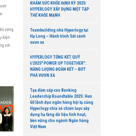
KHÁM SỨC KHỎE ĐỊNH KỲ 2025:
được
HYPERLOGY XÂY DỰNG MỘT TẬP
ai
THỂ KHỎE MẠNH
bền vững
Teambuilding nhà Hyperlogy tại
Hạ Long – Hành trình Sát cánh
ự kiện
vươn xa
ng với
HYPERLOGY TỔNG KẾT QUÝ
I/2025″ POWER UP TOGETHER”:
NĂNG LƯỢNG ĐOÀN KẾT – BỨT
PHÁ VƯƠN XA
Tọa đàm cấp cao Banking
Leadership Roundtable 2025: Hơn
60 lãnh đạo ngân hàng hội tụ cùng
Hyperlogy chia sẻ chiến lược xây
dựng hạ tầng dữ liệu linh hoạt,
bền vững cho ngành Ngân hàng
Việt Nam