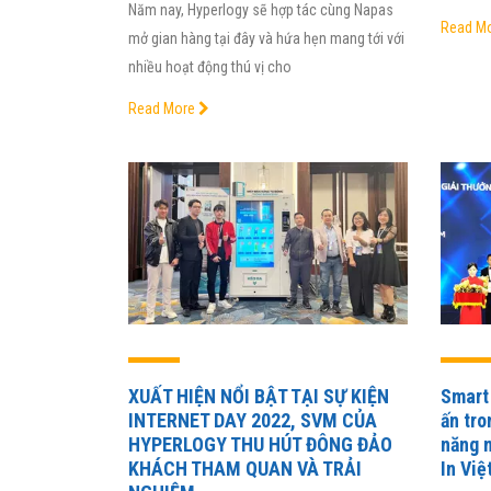
Năm nay, Hyperlogy sẽ hợp tác cùng Napas
Read M
mở gian hàng tại đây và hứa hẹn mang tới với
nhiều hoạt động thú vị cho
Read More
XUẤT HIỆN NỔI BẬT TẠI SỰ KIỆN
Smart
INTERNET DAY 2022, SVM CỦA
ấn tr
HYPERLOGY THU HÚT ĐÔNG ĐẢO
năng n
KHÁCH THAM QUAN VÀ TRẢI
In Vi