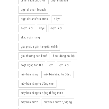
chính sách phúc lợi
digital branch
digital smart branch
digital transformation
e-kyc
e-kyc là gì
ekyc
ekyc là gì
ekyc ngân hàng
giải pháp ngân hàng/tài chính
giải thưởng sao khuê
hoạt động nội bộ
hoạt động tập thể
kyc
kyc là gì
máy bán hàng
máy bán hàng tự động
máy bán hàng tự động svm
máy bán hàng tự động thông minh
máy bán nước
máy bán nước tự động