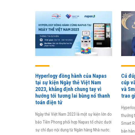
chún
lý số
30% t
thực
phù h
Hyperlogy đồng hành của Napas
Cú đú
tại sự kiện Ngày thẻ Việt Nam
cúp v
2023, khẳng định chung tay vì
và Sm
hướng tới tương lai bùng nổ thanh
trao g
toán điện tử
Hyperlo
Ngày thẻ Việt Nam 2023 là một sự kiện lớn do
thưởng 
báo Tiền Phong phối hợp Napas tổ chức dưới
Smart R
sự chỉ đạo nội dung từ Ngân hàng Nhà nước.
bán hàn