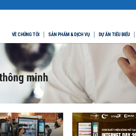
VỀ CHÚNG TÔI
SẢN PHẨM & DỊCH VỤ
DỰ ÁN TIÊU BIỂU
 thông minh