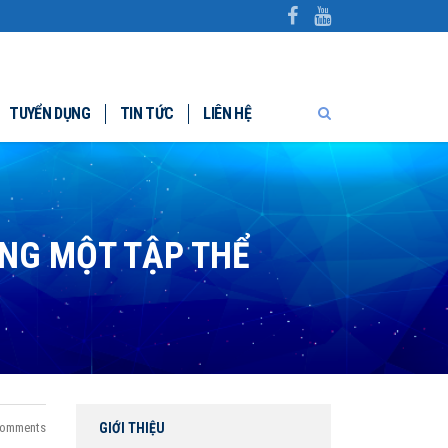
TUYỂN DỤNG
TIN TỨC
LIÊN HỆ
ỰNG MỘT TẬP THỂ
omments
GIỚI THIỆU