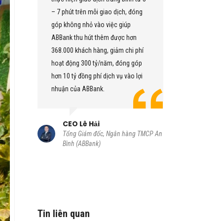
ấp
– 7 phút trên mỗi giao dịch, đóng
dịch trực 
góp không nhỏ vào việc giúp
Toàn bộ g
ABBank thu hút thêm được hơn
được tích 
 –
368.000 khách hàng, giảm chi phí
duy nhất. 
hoạt động 300 tỷ/năm, đóng góp
toàn bộ gi
cải
hơn 10 tỷ đồng phí dịch vụ vào lợi
nhu cầu c
nhuận của ABBank.
đem lại hi
h
CEO Lê Hải
CIO Tr
n hàng
Tổng Giám đốc, Ngân hàng TMCP An
Thành vi
Bình (ABBank)
đốc Khối
An Bình 
Tin liên quan