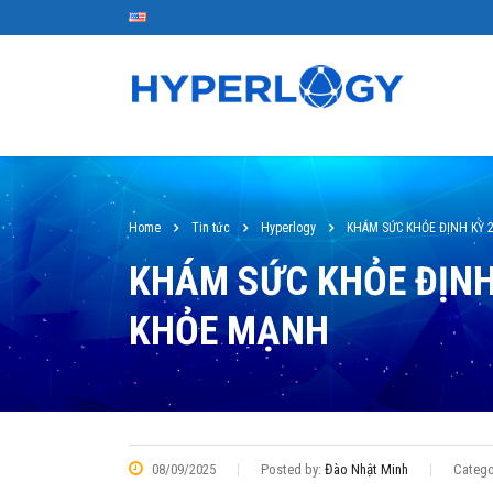
Home
Tin tức
Hyperlogy
KHÁM SỨC KHỎE ĐỊNH KỲ 
KHÁM SỨC KHỎE ĐỊNH
KHỎE MẠNH
08/09/2025
Posted by:
Đào Nhật Minh
Catego