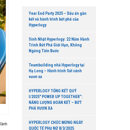
Year End Party 2025 – Dấu ấn gắn
kết và hành trình bứt phá của
Hyperlogy
Sinh Nhật Hyperlogy: 22 Năm Hành
Trình Bứt Phá Giới Hạn, Không
Ngừng Tiến Bước
Teambuilding nhà Hyperlogy tại
Hạ Long – Hành trình Sát cánh
vươn xa
HYPERLOGY TỔNG KẾT QUÝ
I/2025″ POWER UP TOGETHER”:
NĂNG LƯỢNG ĐOÀN KẾT – BỨT
PHÁ VƯƠN XA
HYPERLOGY CHÚC MỪNG NGÀY
 lành
QUỐC TẾ PHỤ NỮ 8/3/2025