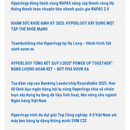
Hyperlogy đồng hành cùng NAPAS nâng cấp thành công Hệ
thống thanh toán chuyển tiền nhanh quốc gia NAPAS 2.0
KHÁM SỨC KHỎE ĐỊNH KỲ 2025: HYPERLOGY XÂY DỰNG MỘT
TẬP THỂ KHỎE MẠNH
Teambuilding nhà Hyperlogy tại Hạ Long – Hành trình Sát
cánh vươn xa
HYPERLOGY TỔNG KẾT QUÝ I/2025″ POWER UP TOGETHER”:
NĂNG LƯỢNG ĐOÀN KẾT – BỨT PHÁ VƯƠN XA
Tọa đàm cấp cao Banking Leadership Roundtable 2025: Hơn
60 lãnh đạo ngân hàng hội tụ cùng Hyperlogy chia sẻ chiến
lược xây dựng hạ tầng dữ liệu linh hoạt, bền vững cho ngành
Ngân hàng Việt Nam
Hyperlogy vinh dự đạt giải Top Công nghiệp 4.0 Việt Nam với
máy bán hàng tự động thông minh SVM C22