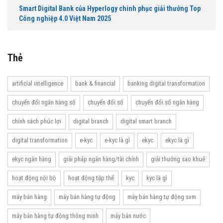
Smart Digital Bank của Hyperlogy chinh phục giải thưởng Top
Công nghiệp 4.0 Việt Nam 2025
Thẻ
artificial intelligence
bank & financial
banking digital transformation
chuyển đổi ngân hàng số
chuyển đổi số
chuyển đổi số ngân hàng
chính sách phúc lợi
digital branch
digital smart branch
digital transformation
e-kyc
e-kyc là gì
ekyc
ekyc là gì
ekyc ngân hàng
giải pháp ngân hàng/tài chính
giải thưởng sao khuê
hoạt động nội bộ
hoạt động tập thể
kyc
kyc là gì
máy bán hàng
máy bán hàng tự động
máy bán hàng tự động svm
máy bán hàng tự động thông minh
máy bán nước