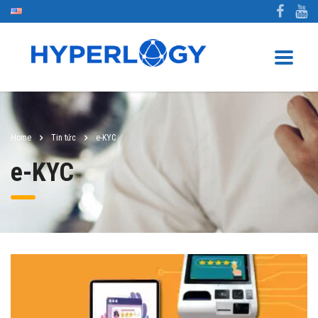
Home
Tin tức
e-KYC
e-KYC