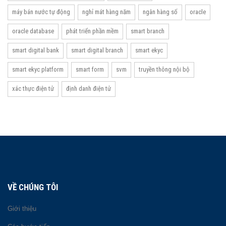
máy bán nước tự động
nghỉ mát hàng năm
ngân hàng số
oracle
oracle database
phát triển phần mềm
smart branch
smart digital bank
smart digital branch
smart ekyc
smart ekyc platform
smart form
svm
truyền thông nội bộ
xác thực điện tử
định danh điện tử
VỀ CHÚNG TÔI
Giới thiệu