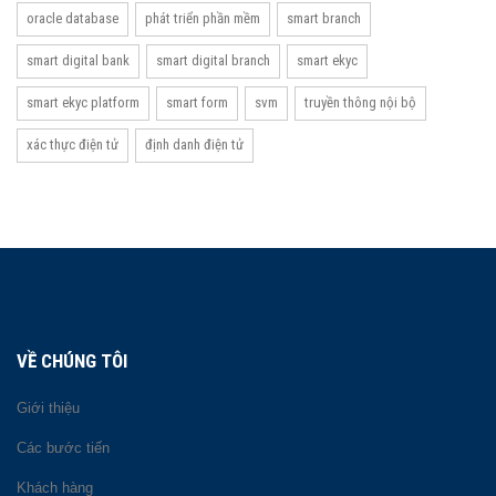
oracle database
phát triển phần mềm
smart branch
smart digital bank
smart digital branch
smart ekyc
smart ekyc platform
smart form
svm
truyền thông nội bộ
xác thực điện tử
định danh điện tử
VỀ CHÚNG TÔI
Giới thiệu
Các bước tiến
Khách hàng