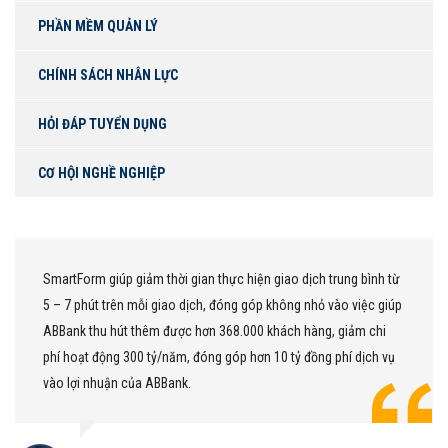
PHẦN MỀM QUẢN LÝ
CHÍNH SÁCH NHÂN LỰC
HỎI ĐÁP TUYỂN DỤNG
CƠ HỘI NGHỀ NGHIỆP
ện giao dịch trung bình từ
Chúng tôi sử dụng Smart Form như mộ
óp không nhỏ vào việc giúp
giao dịch trực tuyến cũng như tại quầy
0 khách hàng, giảm chi
khách hàng được tích hợp trên một hệ
n 10 tỷ đồng phí dịch vụ
này đáp ứng toàn bộ giao dịch, phục 
khách hàng chúng tôi, đem lại hiệu quả