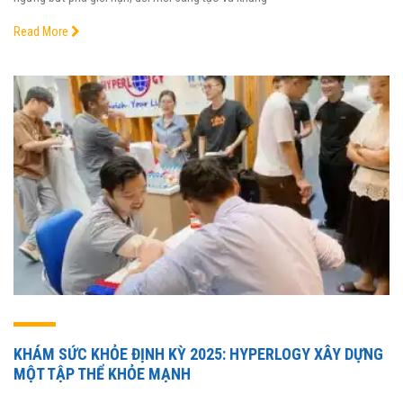
Read More
KHÁM SỨC KHỎE ĐỊNH KỲ 2025: HYPERLOGY XÂY DỰNG
MỘT TẬP THỂ KHỎE MẠNH