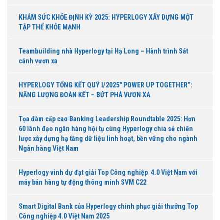
KHÁM SỨC KHỎE ĐỊNH KỲ 2025: HYPERLOGY XÂY DỰNG MỘT
TẬP THỂ KHỎE MẠNH
Teambuilding nhà Hyperlogy tại Hạ Long – Hành trình Sát
cánh vươn xa
HYPERLOGY TỔNG KẾT QUÝ I/2025″ POWER UP TOGETHER”:
NĂNG LƯỢNG ĐOÀN KẾT – BỨT PHÁ VƯƠN XA
Tọa đàm cấp cao Banking Leadership Roundtable 2025: Hơn
60 lãnh đạo ngân hàng hội tụ cùng Hyperlogy chia sẻ chiến
lược xây dựng hạ tầng dữ liệu linh hoạt, bền vững cho ngành
Ngân hàng Việt Nam
Hyperlogy vinh dự đạt giải Top Công nghiệp 4.0 Việt Nam với
máy bán hàng tự động thông minh SVM C22
Smart Digital Bank của Hyperlogy chinh phục giải thưởng Top
Công nghiệp 4.0 Việt Nam 2025