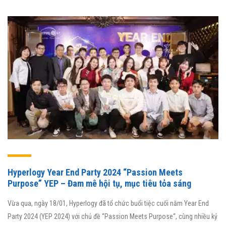
Hyperlogy Year End Party 2024 “Passion Meets
Purpose” YEP – Đam mê hội tụ, mục tiêu tỏa sáng
Vừa qua, ngày 18/01, Hyperlogy đã tổ chức buổi tiệc cuối năm Year End
Party 2024 (YEP 2024) với chủ đề “Passion Meets Purpose“, cùng nhiều kỷ