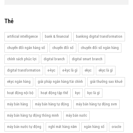
Thẻ
artificial intelligence
bank & financial
banking digital transformation
chuyển đổi ngân hàng số
chuyển đổi số
chuyển đổi số ngân hàng
chính sách phúc lợi
digital branch
digital smart branch
digital transformation
e-kyc
e-kyc là gì
ekyc
ekyc là gì
ekyc ngân hàng
giải pháp ngân hàng/tài chính
giải thưởng sao khuê
hoạt động nội bộ
hoạt động tập thể
kyc
kyc là gì
máy bán hàng
máy bán hàng tự động
máy bán hàng tự động svm
máy bán hàng tự động thông minh
máy bán nước
máy bán nước tự động
nghỉ mát hàng năm
ngân hàng số
oracle