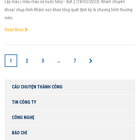
Lấy mẫu ( mẫu máu và nước tiểu)– Đợt 2 (18/03/2023): Khám chuyên
khoa/ chụp hình Khám sức khỏe tổng quát định kỳ là chương trình thường
niên,
Read More
1
2
3
…
7
CÂU CHUYỆN THÀNH CÔNG
TIN CÔNG TY
CÔNG NGHỆ
BÁO CHÍ