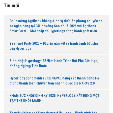
Tin mới
Chúc mừng Agribank khẳng định vị thế tiên phong chuyển đổi
số ngân hàng tại Giải thưởng Sao Khuê 2026 với Agribank
SmartForm – Giải pháp do Hyperlogy đồng hành phát triển
Year End Party 2025 – Dấu ấn gắn kết và hành trình bứt phá
của Hyperlogy
Sinh Nhật Hyperlogy: 22 Năm Hành Trình Bứt Phá Giới Hạn,
Không Ngừng Tiến Bước
Hyperlogy đồng hành cùng NAPAS nâng cấp thành công Hệ
thống thanh toán chuyển tiền nhanh quốc gia NAPAS 2.0
KHÁM SỨC KHỎE ĐỊNH KỲ 2025: HYPERLOGY XÂY DỰNG MỘT
TẬP THỂ KHỎE MẠNH
Teambuilding nhà Hyperlogy tại Hạ Long – Hành trình Sát