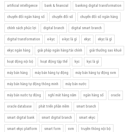
artificial intelligence
bank & financial
banking digital transformation
chuyển đổi ngân hàng số
chuyển đổi số
chuyển đổi số ngân hàng
chính sách phúc lợi
digital branch
digital smart branch
digital transformation
e-kyc
e-kyc là gì
ekyc
ekyc là gì
ekyc ngân hàng
giải pháp ngân hàng/tài chính
giải thưởng sao khuê
hoạt động nội bộ
hoạt động tập thể
kyc
kyc là gì
máy bán hàng
máy bán hàng tự động
máy bán hàng tự động svm
máy bán hàng tự động thông minh
máy bán nước
máy bán nước tự động
nghỉ mát hàng năm
ngân hàng số
oracle
oracle database
phát triển phần mềm
smart branch
smart digital bank
smart digital branch
smart ekyc
smart ekyc platform
smart form
svm
truyền thông nội bộ