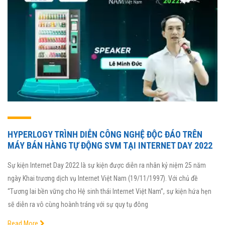
HYPERLOGY TRÌNH DIỄN CÔNG NGHỆ ĐỘC ĐÁO TRÊN
MÁY BÁN HÀNG TỰ ĐỘNG SVM TẠI INTERNET DAY 2022
Sự kiện Internet Day 2022 là sự kiện được diễn ra nhân kỷ niệm 25 năm
ngày Khai trương dịch vụ Internet Việt Nam (19/11/1997). Với chủ đề
“Tương lai bền vững cho Hệ sinh thái Internet Việt Nam”, sự kiện hứa hẹn
sẽ diễn ra vô cùng hoành tráng với sự quy tụ đông
Read More