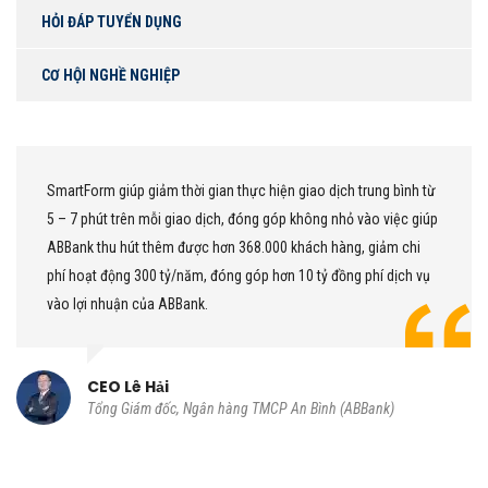
HỎI ĐÁP TUYỂN DỤNG
CƠ HỘI NGHỀ NGHIỆP
giúp giảm thời gian thực hiện giao dịch trung bình từ
Chúng tôi 
 trên mỗi giao dịch, đóng góp không nhỏ vào việc giúp
giao dịch 
 hút thêm được hơn 368.000 khách hàng, giảm chi
khách hàng
ộng 300 tỷ/năm, đóng góp hơn 10 tỷ đồng phí dịch vụ
này đáp ứn
uận của ABBank.
khách hàng
CIO 
 Lê Hải
Thành 
g Giám đốc, Ngân hàng TMCP An Bình (ABBank)
hàng T