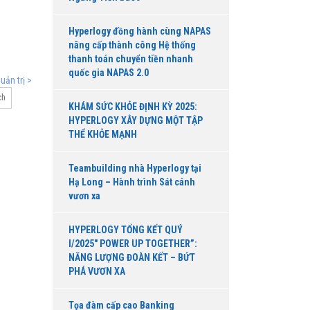
Hyperlogy đồng hành cùng NAPAS
nâng cấp thành công Hệ thống
thanh toán chuyển tiền nhanh
quốc gia NAPAS 2.0
ản trị >
ch
KHÁM SỨC KHỎE ĐỊNH KỲ 2025:
HYPERLOGY XÂY DỰNG MỘT TẬP
THỂ KHỎE MẠNH
Teambuilding nhà Hyperlogy tại
Hạ Long – Hành trình Sát cánh
vươn xa
HYPERLOGY TỔNG KẾT QUÝ
I/2025″ POWER UP TOGETHER”:
NĂNG LƯỢNG ĐOÀN KẾT – BỨT
PHÁ VƯƠN XA
Tọa đàm cấp cao Banking