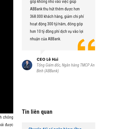
góp không nhỏ vào việc giúp
Toàn bộ g
ABBank thu hút thêm được hơn
được tích 
 –
368.000 khách hàng, giảm chi phí
duy nhất. 
hoạt động 300 tỷ/năm, đóng góp
toàn bộ gi
cải
hơn 10 tỷ đồng phí dịch vụ vào lợi
nhu cầu c
nhuận của ABBank.
đem lại hi
h
CEO Lê Hải
CIO Tr
n hàng
Tổng Giám đốc, Ngân hàng TMCP An
Thành vi
Bình (ABBank)
đốc Khối
An Bình 
Tin liên quan
nh chóng
hái được