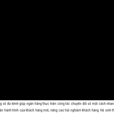
số liệu, tăng năng suất lao động
có tích hợp hệ thống khởi tạo
 trong 3 quý liên tiếp. iHCM
khoản vay (Loan Origination
ực sự là phần mềm hiệu quả và
System – LOS) giúp cắt giảm 15
 hợp với doanh nghiệp Việt.
30% chi phí cho ngân hàng, tiết
kiệm tới 30% thời gian, hiệu quả 
thiện đến 40%.
PGS – TSKH Nguyễn Văn
Minh
Viện trưởng, Viện IEIT, Đại học Ngoại
Giám đốc Ngô Đức An
thương
Giám đốc Trung tâm Thẻ Ngâ
điện tử, Ngân hàng Bảo Việt
ng số đa kênh giúp ngân hàng thực hiện công tác chuyển đổi số một cách nha
hiện hành trình của khách hàng mới, nâng cao trải nghiệm khách hàng. Hệ sinh t