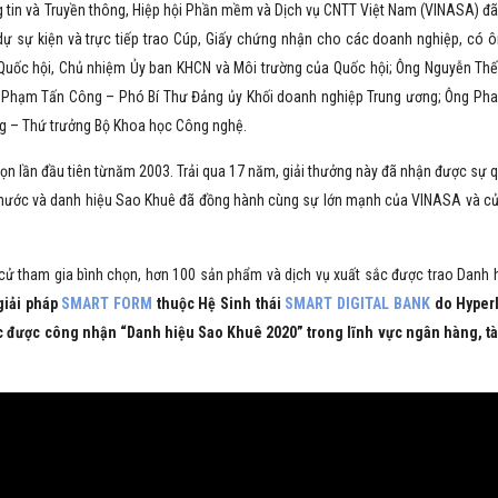
ng tin và Truyền thông, Hiệp hội Phần mềm và Dịch vụ CNTT Việt Nam (VINASA) đã
dự sự kiện và trực tiếp trao Cúp, Giấy chứng nhận cho các doanh nghiệp, có 
 Quốc hội, Chủ nhiệm Ủy ban KHCN và Môi trường của Quốc hội; Ông Nguyễn Thế
ng Phạm Tấn Công – Phó Bí Thư Đảng ủy Khối doanh nghiệp Trung ương; Ông Ph
ng – Thứ trưởng Bộ Khoa học Công nghệ.
n lần đầu tiên từnăm 2003. Trải qua 17 năm, giải thưởng này đã nhận được sự 
 nước và danh hiệu Sao Khuê đã đồng hành cùng sự lớn mạnh của VINASA và c
 cử tham gia bình chọn, hơn 100 sản phẩm và dịch vụ xuất sắc được trao Danh 
giải pháp
SMART FORM
thuộc Hệ Sinh thái
SMART DIGITAL BANK
do Hyperl
ắc được công nhận “Danh hiệu Sao Khuê 2020” trong lĩnh vực ngân hàng, tà
ờ áp dụng Giải pháp phần mềm
Điểm đặc biệt của hệ thống Sma
n trị hiệu suất iHCM, Viện
RM mà BAOVIET Bank đang sử
ng tôi đã giảm 80% thời gian xử
dụng chính là phiên bản nâng c