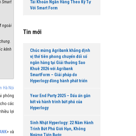
Tài Khoản Ngân Hàng Theo Ký Tự
à Smart
Với Smart Form
M ngoài
Tin mới
 chung.
ác kênh
Chúc mừng Agribank khẳng định
vị thế tiên phong chuyển đổi số
ngân hàng tại Giải thưởng Sao
Khuê 2026 với Agribank
SmartForm – Giải pháp do
Hyperlogy đồng hành phát triển
n Hà Nội
Year End Party 2025 – Dấu ấn gắn
ải phóng
kết và hành trình bứt phá của
 cho các
Hyperlogy
nhiều lợi
Sinh Nhật Hyperlogy: 22 Năm Hành
Trình Bứt Phá Giới Hạn, Không
ANK
> và
Ngừng Tiến Bước