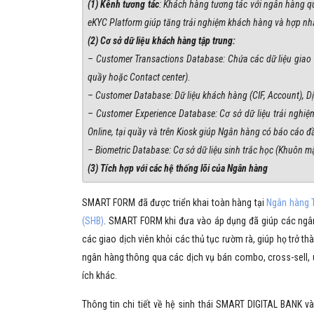
(1) Kênh tương tác
: Khách hàng tương tác với ngân hàng qu
eKYC Platform giúp tăng trải nghiệm khách hàng và hợp nhấ
(2) Cơ sở dữ liệu khách hàng tập trung:
– Customer Transactions Database: Chứa các dữ liệu giao 
quầy hoặc Contact center).
– Customer Database: Dữ liệu khách hàng (CIF, Account), 
– Customer Experience Database: Cơ sở dữ liệu trải nghiệ
Online, tại quầy và trên Kiosk giúp Ngân hàng có báo cáo đ
– Biometric Database: Cơ sở dữ liệu sinh trắc học (Khuôn m
(3) Tích hợp với các hệ thống lõi của Ngân hàng
SMART FORM đã được triển khai toàn hàng tại
Ngân hàng 
(SHB)
. SMART FORM khi đưa vào áp dụng đã giúp các ngân 
các giao dịch viên khỏi các thủ tục rườm rà, giúp họ trở 
ngân hàng thông qua các dịch vụ bán combo, cross-sell, u
ích khác.
Thông tin chi tiết về hệ sinh thái SMART DIGITAL BANK 