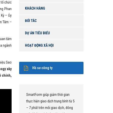
 tổ chức
KHÁCH HÀNG
ông Phan
 Kỷ – Ủy
ĐỐI TÁC
an Tâm –
DỰ ÁN TIÊU BIỂU
quan tâm
ủa ngành
HOẠT ĐỘNG XÃ HỘI
hiệu Sao
Hồ sơ công ty
ogy xây
i chính,
rt
SmartForm giúp giảm thời gian
Chúng tôi
thực hiện giao dịch trung bình từ 5
một nền t
ấp
– 7 phút trên mỗi giao dịch, đóng
dịch trực 