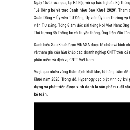
Ngày 15/05 vừa qua, tại Hà Nội, với sự bảo trợ của Bộ Thô
“
Lễ Công bố và trao Danh hiệu Sao Khuê 2020
”. Tham 
Xuân Dũng – Ủy viên T.Ư Đảng, Ủy viên Ủy ban Thường vụ
viên T.Ư Đảng, Tổng Giám đốc Đài tiếng Nói Việt Nam; Ô
Thứ trưởng Bộ Thông tin và Truyền thông; Ông Trần Văn Tù
Danh hiệu Sao Khuê được VINASA được tổ chức và bình chọ
và tham gia của hầu khắp các doanh nghiệp CNTT trên cả
phần mềm và dịch vụ CNTT Việt Nam.
Vượt qua nhiều vòng thẩm định khắt khe, từ hàng trăm đề
Khuê năm 2020. Trong đó, Hyperlogy đặc biệt vinh dự khi
dựng và phát triển được vinh danh là sản phẩm xuất s
kế toán.
Nh
quả
chú