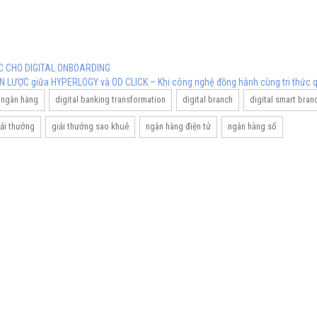
ỰC CHO DIGITAL ONBOARDING
N LƯỢC giữa HYPERLOGY và OD CLICK – Khi công nghệ đồng hành cùng tri thức qu
 ngân hàng
digital banking transformation
digital branch
digital smart bran
iải thưởng
giải thưởng sao khuê
ngân hàng điện tử
ngân hàng số