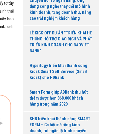
Chuyển đổi số ngân hàng: Ứng
y tờ tùy
dụng công nghệ thay đổi mô hình
sinh thái
kinh doanh, tăng doanh thu, nâng
cao trải nghiệm khách hàng
quầy bao
nk, self
LỄ KICK-OFF DỰ ÁN “TRIỂN KHAI HỆ
THỐNG HỖ TRỢ GIAO DỊCH VÀ PHÁT
TRIỂN KINH DOANH CHO BAOVIET
BANK”
Hyperlogy triển khai thành công
Kiosk Smart Self Service (Smart
Kiosk) cho HDBank
Smart Form giúp ABBank thu hút
thêm được hơn 368.000 khách
hàng trong năm 2020
SHB triển khai thành công SMART
FORM – Cơ hội mở rộng kinh
doanh, rút ngắn lộ trình chuyển