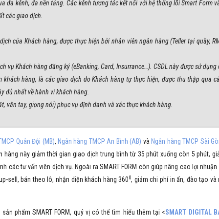
a đa kênh, đa nền tảng. Các kênh tương tác kết nối với hệ thống lõi Smart Form v
t các giao dịch.
dịch của Khách hàng, được thực hiện bởi nhân viên ngân hàng (Teller tại quầy, R
Dịch vụ Khách hàng đăng ký (eBanking, Card, Insurrance…). CSDL này được sử dụng
m khách hàng, là các giao dịch do Khách hàng tự thực hiện, được thu thập qua c
ầy đủ nhất về hành vi khách hàng.
ặt, vân tay, giọng nói) phục vụ định danh và xác thực khách hàng.
TMCP Quân Đội (MB)
,
Ngân hàng TMCP An Bình (AB)
và
Ngân hàng TMCP Sài Gò
hàng này giảm thời gian giao dịch trung bình từ 35 phút xuống còn 5 phút, gi
thành các tư vấn viên dịch vụ. Ngoài ra SMART FORM còn giúp nâng cao lợi nhuận
0
p-sell, bán theo lô, nhận diện khách hàng 360
, giảm chi phí in ấn, đào tạo và 
và sản phẩm SMART FORM, quý vị có thể tìm hiểu thêm tại <
SMART DIGITAL B