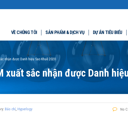
VỀ CHÚNG TÔI
SẢN PHẨM & DỊCH VỤ
DỰ ÁN TIÊU BIỂU
sắc nhận được Danh hiệu Sao Khuê 2020
 xuất sắc nhận được Danh hiệ
ry:
Báo chí
,
Hyperlogy
No C