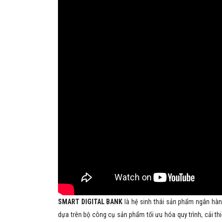
lý 
30%
th
phù
SMART DIGITAL BANK
là hệ sinh thái sản phẩm ngân hà
dựa trên bộ công cụ sản phẩm tối ưu hóa quy trình, cải t