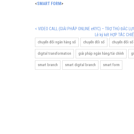
<
SMART FORM
>
< VIDEO CALL (GIẢI PHÁP ONLINE eKYC) – TRỢ THỦ ĐẮC L
Lễ ký kết HỢP TÁC CHIẾ
chuyển đổi ngân hàng số
chuyển đổi số
chuyển đổi số
digital transformation
giải pháp ngân hàng/tài chính
g
smart branch
smart digital branch
smart form