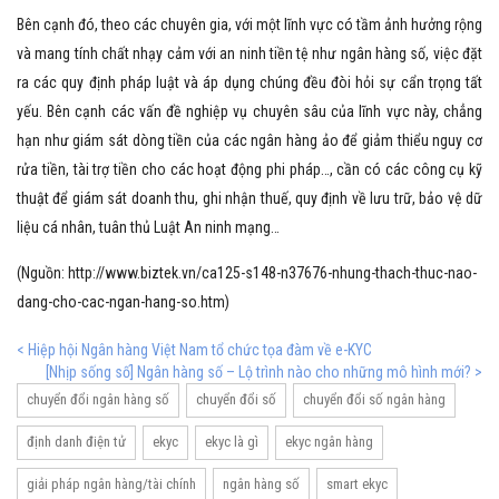
Bên cạnh đó, theo các chuyên gia, với một lĩnh vực có tầm ảnh hưởng rộng
và mang tính chất nhạy cảm với an ninh tiền tệ như ngân hàng số, việc đặt
ra các quy định pháp luật và áp dụng chúng đều đòi hỏi sự cẩn trọng tất
yếu. Bên cạnh các vấn đề nghiệp vụ chuyên sâu của lĩnh vực này, chẳng
hạn như giám sát dòng tiền của các ngân hàng ảo để giảm thiểu nguy cơ
rửa tiền, tài trợ tiền cho các hoạt động phi pháp…, cần có các công cụ kỹ
thuật để giám sát doanh thu, ghi nhận thuế, quy định về lưu trữ, bảo vệ dữ
liệu cá nhân, tuân thủ Luật An ninh mạng…
(Nguồn: http://www.biztek.vn/ca125-s148-n37676-nhung-thach-thuc-nao-
dang-cho-cac-ngan-hang-so.htm)
< Hiệp hội Ngân hàng Việt Nam tổ chức tọa đàm về e-KYC
[Nhịp sống số] Ngân hàng số – Lộ trình nào cho những mô hình mới? >
chuyển đổi ngân hàng số
chuyển đổi số
chuyển đổi số ngân hàng
định danh điện tử
ekyc
ekyc là gì
ekyc ngân hàng
giải pháp ngân hàng/tài chính
ngân hàng số
smart ekyc