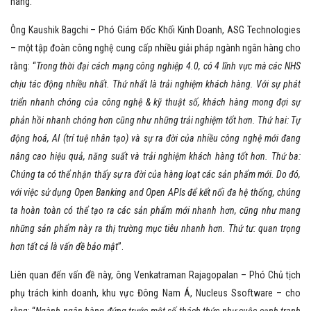
hàng.
Ông Kaushik Bagchi – Phó Giám Đốc Khối Kinh Doanh, ASG Technologies
– một tập đoàn công nghệ cung cấp nhiều giải pháp ngành ngân hàng cho
rằng: “
Trong thời đại cách mạng công nghiệp 4.0, có 4 lĩnh vực mà các NHS
chịu tác động nhiều nhất. Thứ nhất là trải nghiệm khách hàng. Với sự phát
triển nhanh chóng của công nghệ & kỹ thuật số, khách hàng mong đợi sự
phản hồi nhanh chóng hơn cũng như những trải nghiệm tốt hơn. Thứ hai: Tự
động hoá, AI (trí tuệ nhân tạo) và sự ra đời của nhiều công nghệ mới đang
nâng cao hiệu quả, năng suất và trải nghiệm khách hàng tốt hơn. Thứ ba:
Chúng ta có thể nhận thấy sự ra đời của hàng loạt các sản phẩm mới. Do đó,
với việc sử dụng Open Banking and Open APIs để kết nối đa hệ thống, chúng
ta hoàn toàn có thể tạo ra các sản phẩm mới nhanh hơn, cũng như mang
những sản phẩm này ra thị trường mục tiêu nhanh hơn. Thứ tư: quan trọng
hơn tất cả là vấn đề bảo mật
”.
Liên quan đến vấn đề này, ông Venkatraman Rajagopalan – Phó Chủ tịch
phụ trách kinh doanh, khu vực Đông Nam Á, Nucleus Ssoftware – cho
rằng: “
Ngành ngân hàng đứng trước một số thách thức như cuộc cạnh tranh