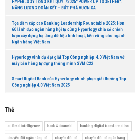
HYPERLOGY TỔNG KẾT QUÝ I/2025″ POWER UP TOGETHER”:
NĂNG LƯỢNG ĐOÀN KẾT – BỨT PHÁ VƯƠN XA
Tọa đàm cấp cao Banking Leadership Roundtable 2025: Hơn
60 lãnh đạo ngân hàng hội tụ cùng Hyperlogy chia sẻ chiến
lược xây dựng hạ tầng dữ liệu linh hoạt, bền vững cho ngành
Ngân hàng Việt Nam
Hyperlogy vinh dự đạt giải Top Công nghiệp 4.0 Việt Nam với
máy bán hàng tự động thông minh SVM C22
Smart Digital Bank của Hyperlogy chinh phục giải thưởng Top
Công nghiệp 4.0 Việt Nam 2025
Thẻ
artificial intelligence
bank & financial
banking digital transformation
chuyển đổi ngân hàng số
chuyển đổi số
chuyển đổi số ngân hàng