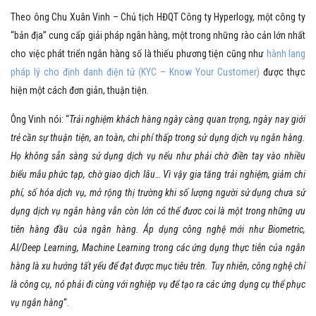
Theo ông Chu Xuân Vinh – Chủ tịch HĐQT Công ty Hyperlogy, một công ty
“bản địa” cung cấp giải pháp ngân hàng, một trong những rào cản lớn nhất
cho việc phát triển ngân hàng số là thiếu phương tiện cũng như
hành lang
pháp lý cho định danh điện tử (KYC – Know Your Customer)
được thực
hiện một cách đơn giản, thuận tiện.
Ông Vinh nói: “
Trải nghiệm khách hàng ngày càng quan trọng, ngày nay giới
trẻ cần sự thuận tiện, an toàn, chi phí thấp trong sử dụng dịch vụ ngân hàng.
Họ không sẵn sàng sử dụng dịch vụ nếu như phải chờ điền tay vào nhiều
biểu mẫu phức tạp, chờ giao dịch lâu… Vì vậy gia tăng trải nghiệm, giảm chi
phí, số hóa dịch vụ, mở rộng thị trường khi số lượng người sử dụng chưa sử
dụng dịch vụ ngân hàng vẫn còn lớn có thể đươc coi là một trong những ưu
tiên hàng đầu của ngân hàng. Áp dụng công nghệ mới như Biometric,
AI/Deep Learning, Machine Learning trong các ứng dụng thực tiễn của ngân
hàng là xu hướng tất yếu để đạt được mục tiêu trên. Tuy nhiên, công nghệ chỉ
là công cụ, nó phải đi cùng với nghiệp vụ để tạo ra các ứng dụng cụ thể phục
vụ ngân hàng
“.