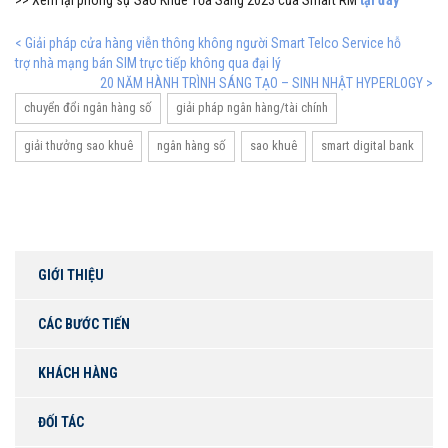
>> Xem lại phóng sự Sao Khuê Tỏa Sáng 2023 của Smart RM
tại đây
< Giải pháp cửa hàng viễn thông không người Smart Telco Service hỗ
trợ nhà mạng bán SIM trực tiếp không qua đại lý
20 NĂM HÀNH TRÌNH SÁNG TẠO – SINH NHẬT HYPERLOGY >
chuyển đổi ngân hàng số
giải pháp ngân hàng/tài chính
giải thưởng sao khuê
ngân hàng số
sao khuê
smart digital bank
GIỚI THIỆU
CÁC BƯỚC TIẾN
KHÁCH HÀNG
ĐỐI TÁC