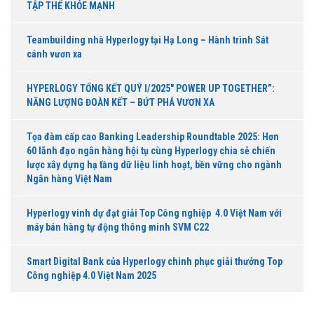
TẬP THỂ KHỎE MẠNH
Teambuilding nhà Hyperlogy tại Hạ Long – Hành trình Sát
cánh vươn xa
HYPERLOGY TỔNG KẾT QUÝ I/2025″ POWER UP TOGETHER”:
NĂNG LƯỢNG ĐOÀN KẾT – BỨT PHÁ VƯƠN XA
Tọa đàm cấp cao Banking Leadership Roundtable 2025: Hơn
60 lãnh đạo ngân hàng hội tụ cùng Hyperlogy chia sẻ chiến
lược xây dựng hạ tầng dữ liệu linh hoạt, bền vững cho ngành
Ngân hàng Việt Nam
Hyperlogy vinh dự đạt giải Top Công nghiệp 4.0 Việt Nam với
máy bán hàng tự động thông minh SVM C22
Smart Digital Bank của Hyperlogy chinh phục giải thưởng Top
Công nghiệp 4.0 Việt Nam 2025