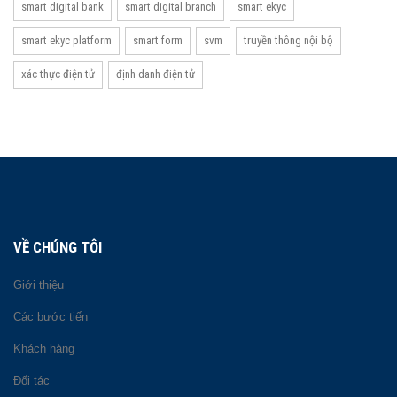
smart digital bank
smart digital branch
smart ekyc
smart ekyc platform
smart form
svm
truyền thông nội bộ
xác thực điện tử
định danh điện tử
VỀ CHÚNG TÔI
Giới thiệu
Các bước tiến
Khách hàng
Đối tác