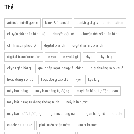
Thẻ
artificial intelligence
bank & financial
banking digital transformation
chuyển đổi ngân hàng số
chuyển đổi số
chuyển đổi số ngân hàng
chính sách phúc lợi
digital branch
digital smart branch
digital transformation
e-kyc
e-kyc là gì
ekyc
ekyc là gì
ekyc ngân hàng
giải pháp ngân hàng/tài chính
giải thưởng sao khuê
hoạt động nội bộ
hoạt động tập thể
kyc
kyc là gì
máy bán hàng
máy bán hàng tự động
máy bán hàng tự động svm
máy bán hàng tự động thông minh
máy bán nước
máy bán nước tự động
nghỉ mát hàng năm
ngân hàng số
oracle
oracle database
phát triển phần mềm
smart branch